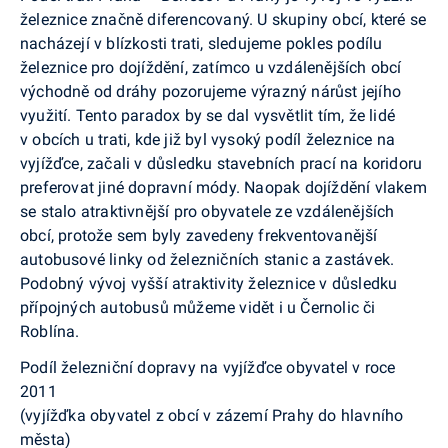
železnice značně diferencovaný. U skupiny obcí, které se
nacházejí v blízkosti trati, sledujeme pokles podílu
železnice pro dojíždění, zatímco u vzdálenějších obcí
východně od dráhy pozorujeme výrazný nárůst jejího
využití. Tento paradox by se dal vysvětlit tím, že lidé
v obcích u trati, kde již byl vysoký podíl železnice na
vyjížďce, začali v důsledku stavebních prací na koridoru
preferovat jiné dopravní módy. Naopak dojíždění vlakem
se stalo atraktivnější pro obyvatele ze vzdálenějších
obcí, protože sem byly zavedeny frekventovanější
autobusové linky od železničních stanic a zastávek.
Podobný vývoj vyšší atraktivity železnice v důsledku
přípojných autobusů můžeme vidět i u Černolic či
Roblína.
Podíl železniční dopravy na vyjížďce obyvatel v roce
2011
(vyjížďka obyvatel z obcí v zázemí Prahy do hlavního
města)