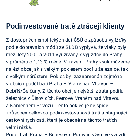
Podinvestované tratě ztrácejí klienty
Z dostupných empirických dat ČSÚ o způsobu vyjížďky
podle dopravních módů ze SLDB vyplývá, že vlaky byly
mezi lety 2001 a 2011 využívány k vyjížďce do Prahy
v průměru o 1,13 % méně. V zázemí Prahy však můžeme
nalézt obce jak s velkým poklesem podílu železnice, tak
s velkým nárůstem. Pokles byl zaznamenán zejména
v obcích podél tratí Praha – Vrané nad Vltavou –
Dobříš/Čerčany. Z těchto obcí je největší ztráta podílu
železnice v Čisovicích, Petrově, Vraném nad Vltavou
a Kamenném Přívozu. Tento pokles je nejspíše
způsoben celkovou podinvestovaností tratí a stagnující
cestovní rychlostí, která je obecně na těchto tratích
velmi nízká.
Podél trati Praha – Benešov u Prahy je vývoj ve využití