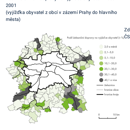
2001
(vyjížďka obyvatel z obcí v zázemí Prahy do hlavního
města)
Zd
Č