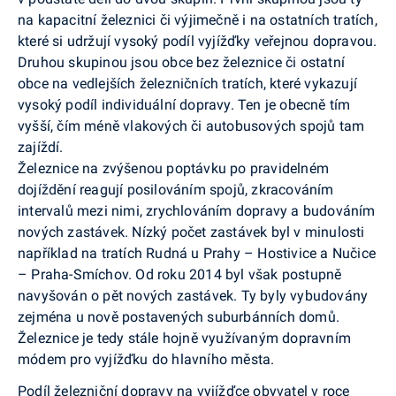
na kapacitní železnici či výjimečně i na ostatních tratích,
které si udržují vysoký podíl vyjížďky veřejnou dopravou.
Druhou skupinou jsou obce bez železnice či ostatní
obce na vedlejších železničních tratích, které vykazují
vysoký podíl individuální dopravy. Ten je obecně tím
vyšší, čím méně vlakových či autobusových spojů tam
zajíždí.
Železnice na zvýšenou poptávku po pravidelném
dojíždění reagují posilováním spojů, zkracováním
intervalů mezi nimi, zrychlováním dopravy a budováním
nových zastávek. Nízký počet zastávek byl v minulosti
například na tratích Rudná u Prahy – Hostivice a Nučice
– Praha-Smíchov. Od roku 2014 byl však postupně
navyšován o pět nových zastávek. Ty byly vybudovány
zejména u nově postavených suburbánních domů.
Železnice je tedy stále hojně využívaným dopravním
módem pro vyjížďku do hlavního města.
Podíl železniční dopravy na vyjížďce obyvatel v roce