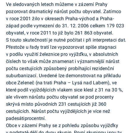
Ve sledovaných letech můžeme v zázemí Prahy
pozorovat dramatický nárůst počtu obyvatel. Zatímco
v roce 2001 žilo v okresech Praha-východ a Praha-
západ podle vymezení do 31. 12. 2006 celkem 179 023
obyvatel, v roce 2011 to již bylo 261 863 obyvatel.
S touto skutečností je nutné počítat i při interpretaci dat.
Přestože u řady tratí lze vypozorovat spíše stagnaci
v podílu využití železnice pro vyjížďku, v absolutních
číslech to však může znamenat i významnější nárůst
počtu cestujících způsobený probíhající rezidenční
suburbanizací. Uvedené lze demonstrovat na příkladu
obce Zeleneč (na trati Praha – Lysá nad Labem), ve
které podíl vyjíždějících vlakem sice klesl z 31 na 30 %,
ale vlivem nárůstu počtu obyvatel se pod procenty
skrývá místo původních 231 cestujících již 360
cestujících. Nárůst počtu vyjíždějících je více než
padesátiprocentní.
Obce v zázemí Prahy se z pohledu způsobu vyjížďky
v podstatě dělí do dvou skupin. První skupinou jsou ty