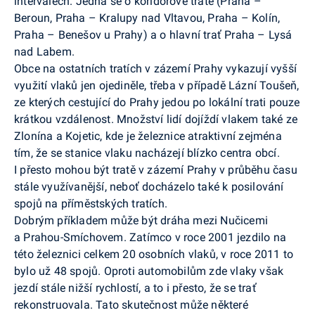
intervalech. Jedná se o koridorové tratě (Praha –
Beroun, Praha – Kralupy nad Vltavou, Praha – Kolín,
Praha – Benešov u Prahy) a o hlavní trať Praha – Lysá
nad Labem.
Obce na ostatních tratích v zázemí Prahy vykazují vyšší
využití vlaků jen ojediněle, třeba v případě Lázní Toušeň,
ze kterých cestující do Prahy jedou po lokální trati pouze
krátkou vzdálenost. Množství lidí dojíždí vlakem také ze
Zlonína a Kojetic, kde je železnice atraktivní zejména
tím, že se stanice vlaku nacházejí blízko centra obcí.
I přesto mohou být tratě v zázemí Prahy v průběhu času
stále využívanější, neboť docházelo také k posilování
spojů na příměstských tratích.
Dobrým příkladem může být dráha mezi Nučicemi
a Prahou-Smíchovem. Zatímco v roce 2001 jezdilo na
této železnici celkem 20 osobních vlaků, v roce 2011 to
bylo už 48 spojů. Oproti automobilům zde vlaky však
jezdí stále nižší rychlostí, a to i přesto, že se trať
rekonstruovala. Tato skutečnost může některé