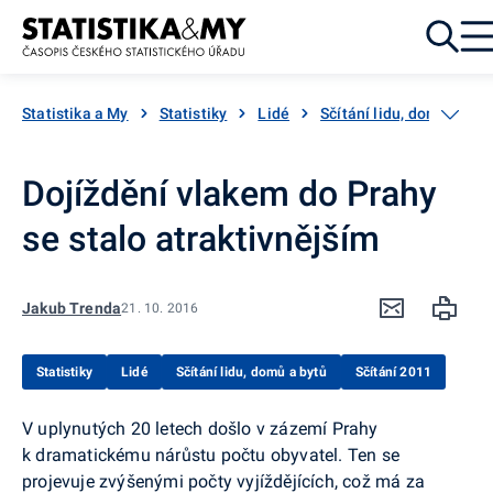
Přejít k obsahu
Statistika a My
Statistiky
Lidé
Sčítání lidu, domů a byt
Dojíždění vlakem do Prahy
se stalo atraktivnějším
Jakub Trenda
21. 10. 2016
Statistiky
Lidé
Sčítání lidu, domů a bytů
Sčítání 2011
V uplynutých 20 letech došlo v zázemí Prahy
k dramatickému nárůstu počtu obyvatel. Ten se
projevuje zvýšenými počty vyjíždějících, což má za