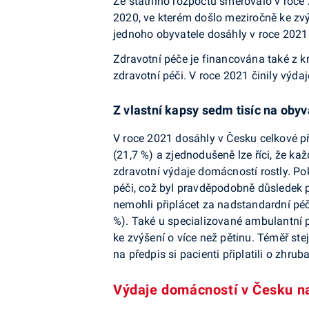
Ze státního rozpočtu směřovalo v roce 
2020, ve kterém došlo meziročně ke zvý
jednoho obyvatele dosáhly v roce 2021
Zdravotní péče je financována také z k
zdravotní péči. V roce 2021 činily výda
Z vlastní kapsy sedm tisíc na obyv
V roce 2021 dosáhly v Česku celkové př
(21,7 %) a zjednodušeně lze říci, že k
zdravotní výdaje domácností rostly. Po
péči, což byl pravděpodobně důsledek p
nemohli připlácet za nadstandardní pé
%). Také u specializované ambulantní p
ke zvýšení o více než pětinu. Téměř ste
na předpis si pacienti připlatili o zhrub
Výdaje domácností v Česku na