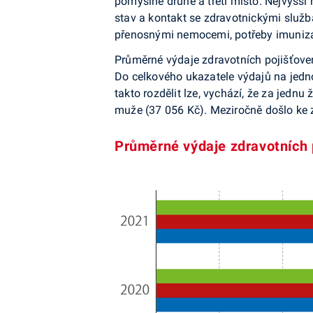
pomyslné druhé a třetí místo. Nejvyšší
stav a kontakt se zdravotnickými služb
přenosnými nemocemi, potřeby imunizac
Průměrné výdaje zdravotních pojišťoven
Do celkového ukazatele výdajů na jednoh
takto rozdělit lze, vychází, že za jedn
muže (37 056 Kč). Meziročně došlo ke 
Průměrné výdaje zdravotních p