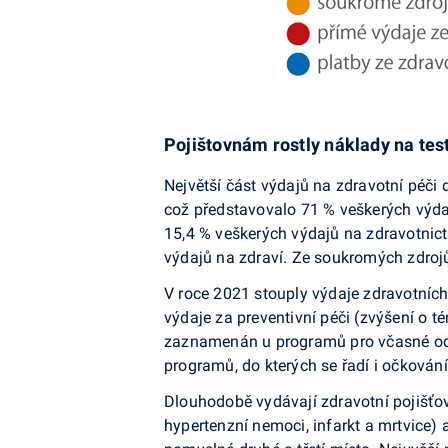
Pojištovnám rostly náklady na tes
Největší část výdajů na zdravotní péči
což představovalo 71 % veškerých výdaj
15,4 % veškerých výdajů na zdravotnic
výdajů na zdraví. Ze soukromých zdrojů
V roce 2021 stouply výdaje zdravotních
výdaje za preventivní péči (zvýšení o 
zaznamenán u programů pro včasné odha
programů, do kterých se řadí i očkování
Dlouhodobě vydávají zdravotní pojišťo
hypertenzní nemoci, infarkt a mrtvice) 