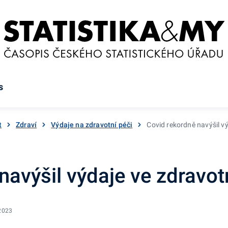
s
t
Zdraví
Výdaje na zdravotní péči
Covid rekordně navýšil vý
navýšil výdaje ve zdravot
 2023