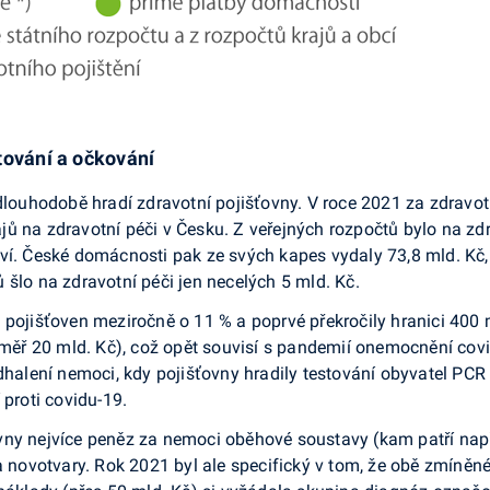
tování a očkování
 dlouhodobě hradí zdravotní pojišťovny. V roce 2021 za zdravot
ů na zdravotní péči v Česku. Z veřejných rozpočtů bylo na zdr
tví. České domácnosti pak ze svých kapes vydaly 73,8 mld. Kč
 šlo na zdravotní péči jen necelých 5 mld. Kč.
 pojišťoven meziročně o 11 % a poprvé překročily hranici 400 m
téměř 20 mld. Kč), což opět souvisí s pandemií onemocnění covi
lení nemoci, kdy pojišťovny hradily testování obyvatel PCR a
 proti covidu-19.
vny nejvíce peněz za nemoci oběhové soustavy (kam patří nap
a novotvary. Rok 2021 byl ale specifický v tom, že obě zmíněn