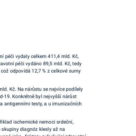
ní péči vydaly celkem 411,4 mld. Kč,
avotní péči vydáno 89,5 mld. Kč, tedy
, což odpovídá 12,7 % z celkové sumy
ld. Kč. Na nárůstu se nejvíce podílely
d-19. Konkrétně byl nejvyšší nárůst
 antigenními testy, a u imunizačních
říklad ischemické nemoci srdeční,
é skupiny diagnóz klesly až na