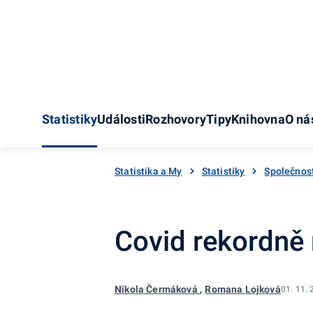
Statistiky
Události
Rozhovory
Tipy
Knihovna
O ná
Statistika a My
Statistiky
Společnos
Covid rekordně 
,
Nikola Čermáková
Romana Lojková
01. 11.