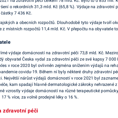
2021 na zdravotní péči celkem 78 mld. Kč. Bylo to o 853 mil.
šení o rekordních 31,3 mld. Kč (65,8 %). Výdaje na zdravotní 
 částky 7 436 Kč.
rajských a obecních rozpočtů. Dlouhodobě tyto výdaje tvoří ok
je z místních rozpočtů 11,4 mld. Kč. V přepočtu na obyvatele to
atele
ímé výdaje domácností na zdravotní péči 73,8 mld. Kč. Meziroč
aždý obyvatel Česka vydal za zdravotní péči ze své kapsy 7 000
kles v roce 2020 byl ovlivněn zejména snížením výdajů na reh
andemie covidu-19. Během ní byly některé druhy zdravotní péč
či. Největší nárůst výdajů domácností v roce 2021 byl zaznam
éče, kam spadají hlavně dermatologické zákroky nehrazené z v
jně vzrostly výdaje domácností na různé terapeutické pomůcky 
a 17 % více, za volně prodejné léky o 16 %.
 zdravotní péči