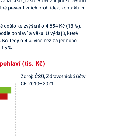
aná jako „faktory ovlivňující zdravotní
ně preventivních prohlídek, kontaktu s
ě došlo ke zvýšení o 4 654 Kč (13 %).
odle pohlaví a věku. U výdajů, které
4 Kč, tedy o 4 % více než za jednoho
 15 %.
ohlaví (tis. Kč)
Zdroj: ČSÚ, Zdravotnické účty
ČR 2010–2021