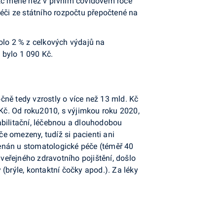
 Kč méně než v prvním covidovém roce
péči ze státního rozpočtu přepočtené na
olo 2 % z celkových výdajů na
 bylo 1 090 Kč.
ně tedy vzrostly o více než 13 mld. Kč
 Kč. Od roku2010, s výjimkou roku 2020,
abilitační, léčebnou a dlouhodobou
e omezeny, tudíž si pacienti ani
enán u stomatologické péče (téměř 40
eřejného zdravotního pojištění, došlo
(brýle, kontaktní čočky apod.). Za léky