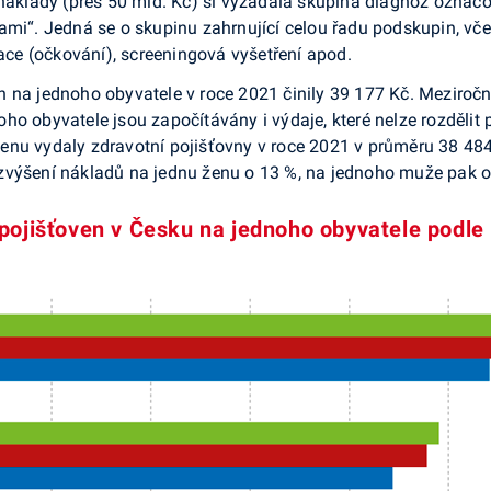
 náklady (přes 50 mld. Kč) si vyžádala skupina diagnóz označov
ami“. Jedná se o skupinu zahrnující celou řadu podskupin, včet
e (očkování), screeningová vyšetření apod.
 na jednoho obyvatele v roce 2021 činily 39 177 Kč. Meziročn
o obyvatele jsou započítávány i výdaje, které nelze rozdělit p
u ženu vydaly zdravotní pojišťovny v roce 2021 v průměru 38 48
zvýšení nákladů na jednu ženu o 13 %, na jednoho muže pak o
ojišťoven v Česku na jednoho obyvatele podle p