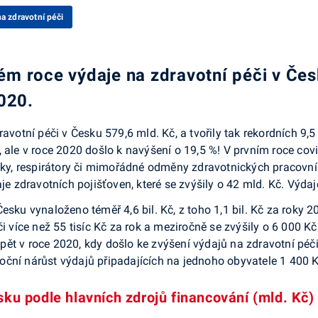
a zdravotní péči
 roce výdaje na zdravotní péči v Česku
020.
ravotní péči v Česku 579,6 mld. Kč, a tvořily tak rekordních 9
, ale v roce 2020 došlo k navýšení o 19,5 %! V prvním roce c
ušky, respirátory či mimořádné odměny zdravotnických pracovn
aje zdravotních pojišťoven, které se zvýšily o 42 mld. Kč. Výd
esku vynaloženo téměř 4,6 bil. Kč, z toho 1,1 bil. Kč za roky
či více než 55 tisíc Kč za rok a meziročně se zvýšily o 6 000 K
ět v roce 2020, kdy došlo ke zvýšení výdajů na zdravotní péči
ční nárůst výdajů připadajících na jednoho obyvatele 1 400 K
sku podle hlavních zdrojů financování (mld. Kč)