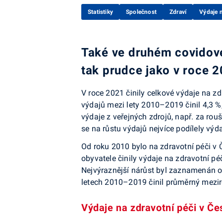
Statistiky
Společnost
Zdraví
Výdaje n
Také ve druhém covidovém
tak prudce jako v roce 2
V roce 2021 činily celkové výdaje na zd
výdajů mezi lety 2010–2019 činil 4,3 %
výdaje z veřejných zdrojů, např. za ro
se na růstu výdajů nejvíce podílely výd
Od roku 2010 bylo na zdravotní péči v Č
obyvatele činily výdaje na zdravotní pé
Nejvýraznější nárůst byl zaznamenán op
letech 2010–2019 činil průměrný meziro
Výdaje na zdravotní péči v Če