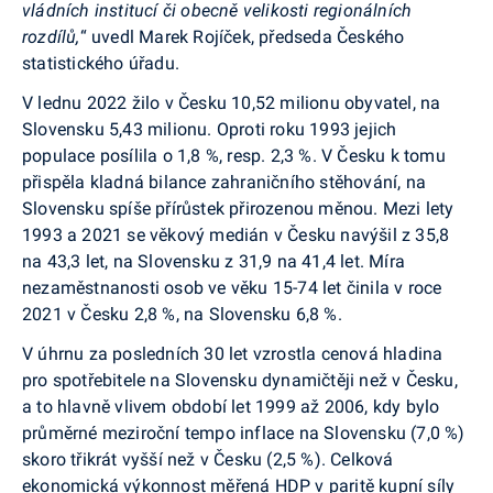
vládních institucí či obecně velikosti regionálních
rozdílů,
“ uvedl Marek Rojíček, předseda Českého
statistického úřadu.
V lednu 2022 žilo v Česku 10,52 milionu obyvatel, na
Slovensku 5,43 milionu. Oproti roku 1993 jejich
populace posílila o 1,8 %, resp. 2,3 %. V Česku k tomu
přispěla kladná bilance zahraničního stěhování, na
Slovensku spíše přírůstek přirozenou měnou. Mezi lety
1993 a 2021 se věkový medián v Česku navýšil z 35,8
na 43,3 let, na Slovensku z 31,9 na 41,4 let. Míra
nezaměstnanosti osob ve věku 15-74 let činila v roce
2021 v Česku 2,8 %, na Slovensku 6,8 %.
V úhrnu za posledních 30 let vzrostla cenová hladina
pro spotřebitele na Slovensku dynamičtěji než v Česku,
a to hlavně vlivem období let 1999 až 2006, kdy bylo
průměrné meziroční tempo inflace na Slovensku (7,0 %)
skoro třikrát vyšší než v Česku (2,5 %). Celková
ekonomická výkonnost měřená HDP v paritě kupní síly