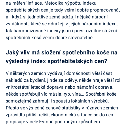
na měření inflace. Metodika výpočtu indexu
spotřebitelských cen je tedy velmi dobře propracovaná,
a i když si jednotlivé země udržují nějaké národní
zvláštnosti, které se odrážejí v jejich národním indexu,
tak harmonizované indexy jsou i přes rozdílné složení
spotřebních košů velmi dobře srovnatelné.
Jaký vliv má složení spotřebního koše na
výsledný index spotřebitelských cen?
V některých zemích vydávají domácnosti větší část
nákladů za bydlení, jinde za oděvy, někde hraje větší roli
vnitrostátní letecká doprava nebo námořní doprava,
někde spotřebují víc másla, ryb, vína… Spotřební koše
samozřejmě zahrnují i spoustu lokálních výrobků.
Přesto se výsledné cenové statistiky v různých zemích
zpravidla příliš neliší, ekonomická situace se do cen
propisuje v celé Evropě podobným způsobem.