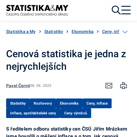
Přejít k obsahu
Statistika a My
Statistiky
Ekonomika
Ceny, inflace
Cenová statistika je jedna z
nejrychlejších
Pavel Černý
08. 06. 2023
Statistiky
Rozhovory
Ekonomika
Ceny, inflace
Inflace, spotřebitelské ceny
Ceny výrobců
S ředitelem odboru statistiky cen ČSÚ Jiřím Mrázkem
jsme hovořili o měření inflace a o tom, jak cenová