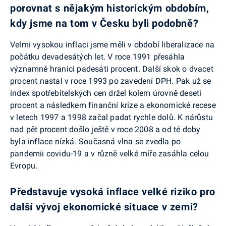
porovnat s nějakým historickým obdobím,
kdy jsme na tom v Česku byli podobně?
Velmi vysokou inflaci jsme měli v období liberalizace na
počátku devadesátých let. V roce 1991 přesáhla
významně hranici padesáti procent. Další skok o dvacet
procent nastal v roce 1993 po zavedení DPH. Pak už se
index spotřebitelských cen držel kolem úrovně deseti
procent a následkem finanční krize a ekonomické recese
v letech 1997 a 1998 začal padat rychle dolů. K nárůstu
nad pět procent došlo ještě v roce 2008 a od té doby
byla inflace nízká. Současná vlna se zvedla po
pandemii covidu-19 a v různě velké míře zasáhla celou
Evropu.
Představuje vysoká inflace velké riziko pro
další vývoj ekonomické situace v zemi?