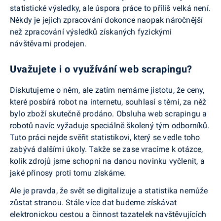
statistické výsledky, ale úspora práce to příliš velká není.
Někdy je jejich zpracování dokonce naopak náročnější
než zpracování výsledků získaných fyzickými
návštěvami prodejen.
Uvažujete i o využívání web scrapingu?
Diskutujeme o něm, ale zatím nemáme jistotu, že ceny,
které posbírá robot na internetu, souhlasí s těmi, za něž
bylo zboží skutečně prodáno. Obsluha web scrapingu a
robotů navíc vyžaduje speciálně školený tým odborníků.
Tuto práci nejde svěřit statistikovi, který se vedle toho
zabývá dalšími úkoly. Takže se zase vracíme k otázce,
kolik zdrojů jsme schopni na danou novinku vyčlenit, a
jaké přínosy proti tomu získáme.
Ale je pravda, že svět se digitalizuje a statistika nemůže
zůstat stranou. Stále více dat budeme získávat
elektronickou cestou a činnost tazatelek navštěvujících