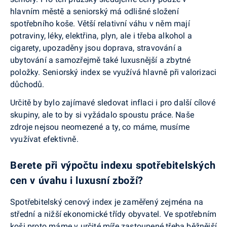
hlavním městě a seniorský má odlišné složení
spotřebního koše. Větší relativní váhu v něm mají
potraviny, léky, elektřina, plyn, ale i třeba alkohol a
cigarety, upozaděny jsou doprava, stravování a
ubytování a samozřejmě také luxusnější a zbytné
položky. Seniorský index se využívá hlavně při valorizaci
důchodů.
Určitě by bylo zajímavé sledovat inflaci i pro další cílové
skupiny, ale to by si vyžádalo spoustu práce. Naše
zdroje nejsou neomezené a ty, co máme, musíme
využívat efektivně.
Berete při výpočtu indexu spotřebitelských
cen v úvahu i luxusní zboží?
Spotřebitelský cenový index je zaměřený zejména na
střední a nižší ekonomické třídy obyvatel. Ve spotřebním
koši proto máme v určité míře zastoupené třeba běžnější