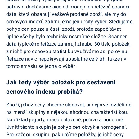
potravin dostáváme sice od prodejních řetězců scanner
data, která obsahují veškeré prodané zboží, ale my do
cenových indexů zahrnujeme jen určitý výběr. Sledujeme
pohyb cen pouze u části zboží, protože započítávat
úplně vše by bylo technicky nesmírně složité. Scanner
data typického řetězce zahrnují zhruba 30 tisíc položek,
z nichž pro cenovou statistiku využíváme asi polovinu.
Řetězce navíc nepokrývají absolutně celý trh, takže i v
tomto smyslu se jedná o výběr.
Jak tedy výběr položek pro sestavení
cenového indexu probíhá?
Zboží, jehož ceny chceme sledovat, si nejprve rozdělíme
na menší skupiny s nějakou shodnou charakteristikou.
Například jogurty, maso chlazené, pečivo a podobně.
Uvnitř těchto skupin je pohyb cen obvykle homogenní.
Pro každou skupinu pak určíme položky, jejichž ceny