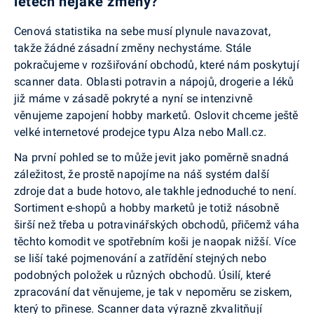
letech nějaké změny?
Cenová statistika na sebe musí plynule navazovat,
takže žádné zásadní změny nechystáme. Stále
pokračujeme v rozšiřování obchodů, které nám poskytují
scanner data. Oblasti potravin a nápojů, drogerie a léků
již máme v zásadě pokryté a nyní se intenzivně
věnujeme zapojení hobby marketů. Oslovit chceme ještě
velké internetové prodejce typu Alza nebo Mall.cz.
Na první pohled se to může jevit jako poměrně snadná
záležitost, že prostě napojíme na náš systém další
zdroje dat a bude hotovo, ale takhle jednoduché to není.
Sortiment e-shopů a hobby marketů je totiž násobně
širší než třeba u potravinářských obchodů, přičemž váha
těchto komodit ve spotřebním koši je naopak nižší. Více
se liší také pojmenování a zatřídění stejných nebo
podobných položek u různých obchodů. Úsilí, které
zpracování dat věnujeme, je tak v nepoměru se ziskem,
který to přinese. Scanner data výrazně zkvalitňují