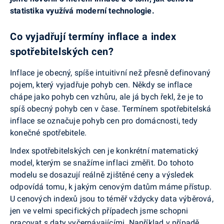
statistika využívá moderní technologie.
Co vyjadřují termíny inflace a index
spotřebitelských cen?
Inflace je obecný, spíše intuitivní než přesně definovaný
pojem, který vyjadřuje pohyb cen. Někdy se inflace
chápe jako pohyb cen vzhůru, ale já bych řekl, že je to
spíš obecný pohyb cen v čase. Termínem spotřebitelská
inflace se označuje pohyb cen pro domácnosti, tedy
konečné spotřebitele.
Index spotřebitelských cen je konkrétní matematický
model, kterým se snažíme inflaci změřit. Do tohoto
modelu se dosazují reálně zjištěné ceny a výsledek
odpovídá tomu, k jakým cenovým datům máme přístup.
U cenových indexů jsou to téměř vždycky data výběrová,
jen ve velmi specifických případech jsme schopni
pracovat s daty vyčerpávajícími. Například v případě