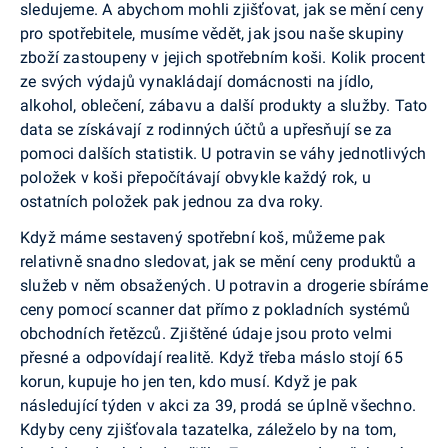
sledujeme. A abychom mohli zjišťovat, jak se mění ceny
pro spotřebitele, musíme vědět, jak jsou naše skupiny
zboží zastoupeny v jejich spotřebním koši. Kolik procent
ze svých výdajů vynakládají domácnosti na jídlo,
alkohol, oblečení, zábavu a další produkty a služby. Tato
data se získávají z rodinných účtů a upřesňují se za
pomoci dalších statistik. U potravin se váhy jednotlivých
položek v koši přepočítávají obvykle každý rok, u
ostatních položek pak jednou za dva roky.
Když máme sestavený spotřební koš, můžeme pak
relativně snadno sledovat, jak se mění ceny produktů a
služeb v něm obsažených. U potravin a drogerie sbíráme
ceny pomocí scanner dat přímo z pokladních systémů
obchodních řetězců. Zjištěné údaje jsou proto velmi
přesné a odpovídají realitě. Když třeba máslo stojí 65
korun, kupuje ho jen ten, kdo musí. Když je pak
následující týden v akci za 39, prodá se úplně všechno.
Kdyby ceny zjišťovala tazatelka, záleželo by na tom,