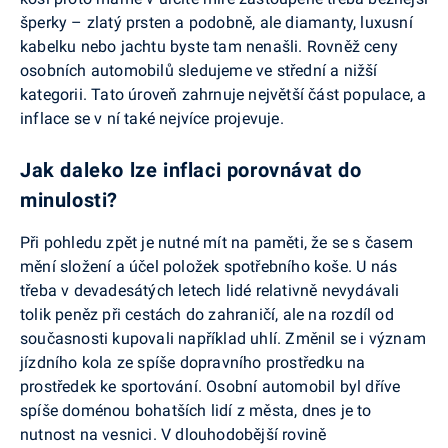
šperky – zlatý prsten a podobně, ale diamanty, luxusní
kabelku nebo jachtu byste tam nenašli. Rovněž ceny
osobních automobilů sledujeme ve střední a nižší
kategorii. Tato úroveň zahrnuje největší část populace, a
inflace se v ní také nejvíce projevuje.
Jak daleko lze inflaci porovnávat do
minulosti?
Při pohledu zpět je nutné mít na paměti, že se s časem
mění složení a účel položek spotřebního koše. U nás
třeba v devadesátých letech lidé relativně nevydávali
tolik peněz při cestách do zahraničí, ale na rozdíl od
současnosti kupovali například uhlí. Změnil se i význam
jízdního kola ze spíše dopravního prostředku na
prostředek ke sportování. Osobní automobil byl dříve
spíše doménou bohatších lidí z města, dnes je to
nutnost na vesnici. V dlouhodobější rovině