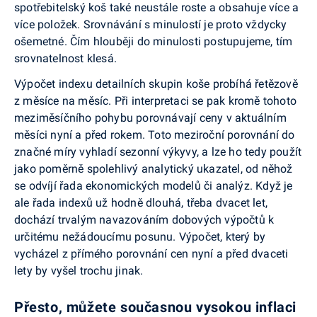
spotřebitelský koš také neustále roste a obsahuje více a
více položek. Srovnávání s minulostí je proto vždycky
ošemetné. Čím hlouběji do minulosti postupujeme, tím
srovnatelnost klesá.
Výpočet indexu detailních skupin koše probíhá řetězově
z měsíce na měsíc. Při interpretaci se pak kromě tohoto
meziměsíčního pohybu porovnávají ceny v aktuálním
měsíci nyní a před rokem. Toto meziroční porovnání do
značné míry vyhladí sezonní výkyvy, a lze ho tedy použít
jako poměrně spolehlivý analytický ukazatel, od něhož
se odvíjí řada ekonomických modelů či analýz. Když je
ale řada indexů už hodně dlouhá, třeba dvacet let,
dochází trvalým navazováním dobových výpočtů k
určitému nežádoucímu posunu. Výpočet, který by
vycházel z přímého porovnání cen nyní a před dvaceti
lety by vyšel trochu jinak.
Přesto, můžete současnou vysokou inflaci