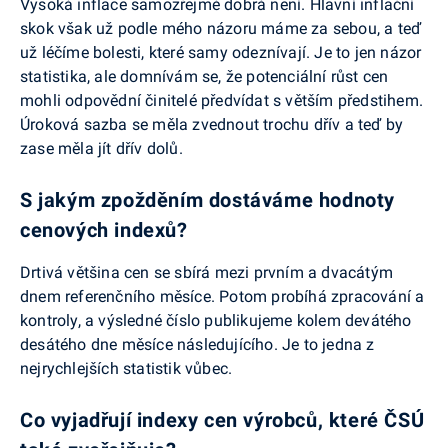
Vysoká inflace samozřejmě dobrá není. Hlavní inflační
skok však už podle mého názoru máme za sebou, a teď
už léčíme bolesti, které samy odeznívají. Je to jen názor
statistika, ale domnívám se, že potenciální růst cen
mohli odpovědní činitelé předvídat s větším předstihem.
Úroková sazba se měla zvednout trochu dřív a teď by
zase měla jít dřív dolů.
S jakým zpožděním dostáváme hodnoty
cenových indexů?
Drtivá většina cen se sbírá mezi prvním a dvacátým
dnem referenčního měsíce. Potom probíhá zpracování a
kontroly, a výsledné číslo publikujeme kolem devátého
desátého dne měsíce následujícího. Je to jedna z
nejrychlejších statistik vůbec.
Co vyjadřují indexy cen výrobců, které ČSÚ