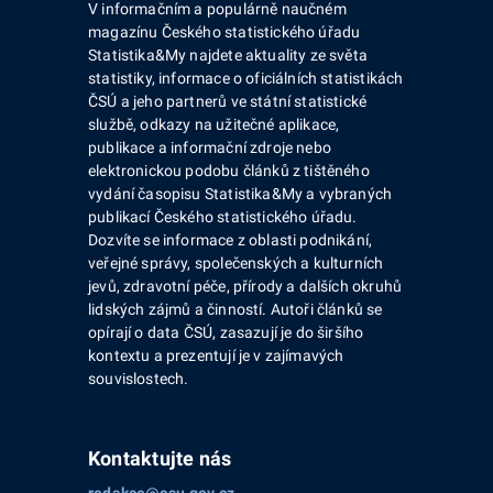
V informačním a populárně naučném
magazínu Českého statistického úřadu
Statistika&My najdete aktuality ze světa
statistiky, informace o oficiálních statistikách
ČSÚ a jeho partnerů ve státní statistické
službě, odkazy na užitečné aplikace,
publikace a informační zdroje nebo
elektronickou podobu článků z tištěného
vydání časopisu Statistika&My a vybraných
publikací Českého statistického úřadu.
Dozvíte se informace z oblasti podnikání,
veřejné správy, společenských a kulturních
jevů, zdravotní péče, přírody a dalších okruhů
lidských zájmů a činností. Autoři článků se
opírají o data ČSÚ, zasazují je do širšího
kontextu a prezentují je v zajímavých
souvislostech.
Kontaktujte nás
redakce@csu.gov.cz