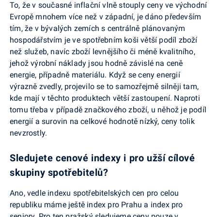
To, že v současné inflační vlně stouply ceny ve východní
Evropě mnohem více než v západní, je dáno především
tím, že v bývalých zemích s centrálně plánovaným
hospodářstvím je ve spotřebním koši větší podíl zboží
než služeb, navíc zboží levnějšího či méně kvalitního,
jehož výrobní náklady jsou hodně závislé na ceně
energie, případně materiálu. Když se ceny energií
výrazně zvedly, projevilo se to samozřejmě silněji tam,
kde mají v těchto produktech větší zastoupení. Naproti
tomu třeba v případě značkového zboží, u něhož je podíl
energií a surovin na celkové hodnotě nízký, ceny tolik
nevzrostly.
Sledujete cenové indexy i pro užší cílové
skupiny spotřebitelů?
Ano, vedle indexu spotřebitelských cen pro celou
republiku máme ještě index pro Prahu a index pro
seniory. Pro ten pražský sledujeme ceny pouze v