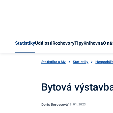
Statistiky
Události
Rozhovory
Tipy
Knihovna
O ná
Statistika a My
Statistiky
Hospodářs
Bytová výstavba
Doris Borovcová
18. 01. 2023