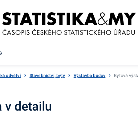
s
ká odvětví
Stavebnictví, byty
Výstavba budov
Bytová výst
 v detailu