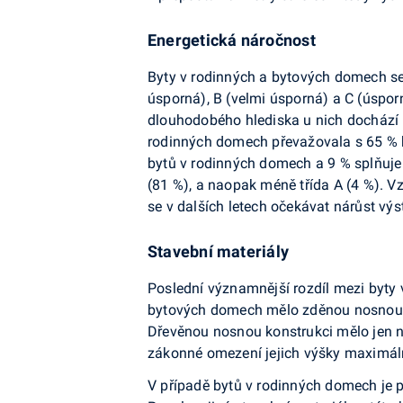
Energetická náročnost
Byty v rodinných a bytových domech se l
úsporná), B (velmi úsporná) a C (úspor
dlouhodobého hlediska u nich dochází k
rodinných domech převažovala s 65 % ka
bytů v rodinných domech a 9 % splňuje
(81 %), a naopak méně třída A (4 %). Vz
se v dalších letech očekávat nárůst 
Stavební materiály
Poslední významnější rozdíl mezi byty
bytových domech mělo zděnou nosnou ko
Dřevěnou nosnou konstrukci mělo jen ně
zákonné omezení jejich výšky maximáln
V případě bytů v rodinných domech je p