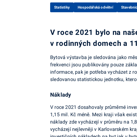
Statistiky
Hospodářská odvětví
Stavebnic
V roce 2021 bylo na naše
v rodinných domech a 11
Bytová výstavba je sledována jako měsíčn
frekvenci jsou publikovány pouze zákla
informace, pak je potřeba vycházet z ro
sledovanou statistickou jednotku, kterou
Náklady
V roce 2021 dosahovaly průměrné inves
1,15 mil. Kč méně. Mezi kraji však exist
náklady zde vycházejí v průměru na 1,8
vycházejí nejlevněji v Karlovarském kraj
investičních nákladech na byt jak v byt