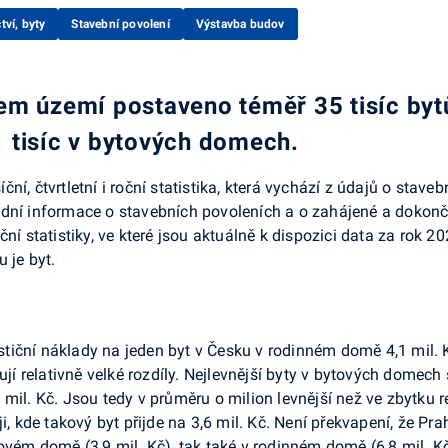
tví, byty
Stavební povolení
Výstavba budov
m území postaveno téměř 35 tisíc bytů,
 tisíc v bytových domech.
í, čtvrtletní i roční statistika, která vychází z údajů o staveb
dní informace o stavebních povoleních a o zahájené a dokonče
ční statistiky, ve které jsou aktuálně k dispozici data za rok 
 je byt.
tiční náklady na jeden byt v Česku v rodinném domě 4,1 mil. 
ují relativně velké rozdíly. Nejlevnější byty v bytových domech 
 mil. Kč. Jsou tedy v průměru o milion levnější než ve zbytku 
i, kde takový byt přijde na 3,6 mil. Kč. Není překvapení, že Pra
ovém domě (3,9 mil. Kč), tak také v rodinném domě (6,8 mil. Kč