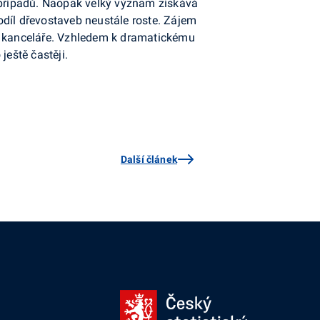
 % případů. Naopak velký význam získává
odíl dřevostaveb neustále roste. Zájem
y a kanceláře. Vzhledem k dramatickému
ještě častěji.
Další článek