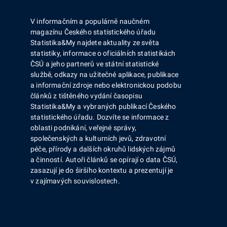
V informačním a populárně naučném
magazínu Českého statistického úřadu
Statistika&My najdete aktuality ze světa
statistiky, informace o oficiálních statistikách
ČSÚ a jeho partnerů ve státní statistické
službě, odkazy na užitečné aplikace, publikace
a informační zdroje nebo elektronickou podobu
článků z tištěného vydání časopisu
Statistika&My a vybraných publikací Českého
statistického úřadu. Dozvíte se informace z
oblasti podnikání, veřejné správy,
společenských a kulturních jevů, zdravotní
péče, přírody a dalších okruhů lidských zájmů
a činností. Autoři článků se opírají o data ČSÚ,
zasazují je do širšího kontextu a prezentují je
v zajímavých souvislostech.