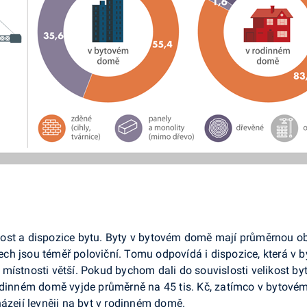
elikost a dispozice bytu. Byty v bytovém domě mají průměrnou 
ch jsou téměř poloviční. Tomu odpovídá i dispozice, která v 
ístnosti větší. Pokud bychom dali do souvislosti velikost byt
odinném domě vyjde průměrně na 45 tis. Kč, zatímco v bytovém 
házejí levněji na byt v rodinném domě.