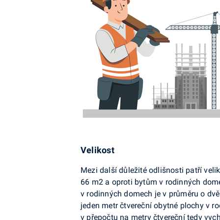
Velikost
Mezi další důležité odlišnosti patří v
66 m2 a oproti bytům v rodinných dome
v rodinných domech je v průměru o dvě m
jeden metr čtvereční obytné plochy v r
v přepočtu na metry čtvereční tedy vyc