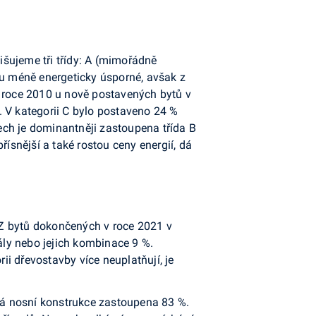
lišujeme tři třídy: A (mimořádně
ru méně energeticky úsporné, avšak z
v roce 2010 u nově postavených bytů v
. V kategorii C bylo postaveno 24 %
ech je dominantněji zastoupena třída B
ísnější a také rostou ceny energií, dá
 Z bytů dokončených v roce 2021 v
ly nebo jejich kombinace 9 %.
i dřevostavby více neuplatňují, je
ěná nosní konstrukce zastoupena 83 %.