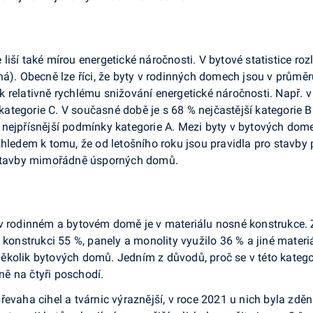
iší také mírou energetické náročnosti. V bytové statistice roz
ná). Obecně lze říci, že byty v rodinných domech jsou v průmě
 relativně rychlému snižování energetické náročnosti. Např. 
tegorie C. V současné době je s 68 % nejčastější kategorie B
 nejpřísnější podmínky kategorie A. Mezi byty v bytových dom
hledem k tomu, že od letošního roku jsou pravidla pro stavby př
výstavby mimořádně úsporných domů.
 v rodinném a bytovém domě je v materiálu nosné konstrukce.
nstrukci 55 %, panely a monolity využilo 36 % a jiné materiá
kolik bytových domů. Jedním z důvodů, proč se v této kategori
ě na čtyři poschodí.
řevaha cihel a tvárnic výraznější, v roce 2021 u nich byla zd