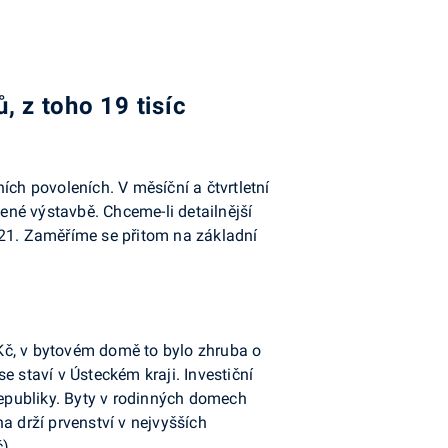
 z toho 19 tisíc
ních povoleních. V měsíční a čtvrtletní
né výstavbě. Chceme-li detailnější
2021. Zaměříme se přitom na základní
Kč, v bytovém domě to bylo zhruba o
se staví v Ústeckém kraji. Investiční
republiky. Byty v rodinných domech
ha drží prvenství v nejvyšších
).