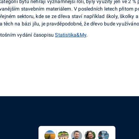
 kategorii bytů nehrají významnější roli, byly využity jen ve 2
ívanějším stavebním materiálem. V posledních letech přitom p
veřejném sektoru, kde se ze dřeva staví například školy, školk
 těch na bázi jílu, je pravděpodobné, že dřevo bude využíváno 
letošním vydání časopisu
Statistika&My
.